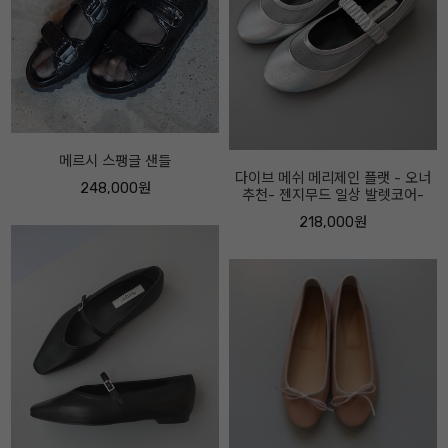
다이브 메쉬 메리제인 플랫 - 오너
추천- 젠지무드 일상 발렛코어-
포지 이탈리안 레더 부츠 - 롱부터
앵클까지 - 오너추천- 굽 4센티
218,000원
388,000원