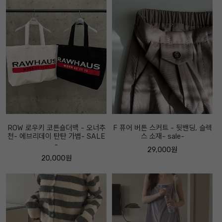
ROW 로우키 코튼숄더백 - 오너추
F 퓨어 버튼 스커트 - 뒷밴딩, 슬렉
천- 에브리데이 탄탄 가볍- SALE
스 소재- sale-
-
29,000원
20,000원