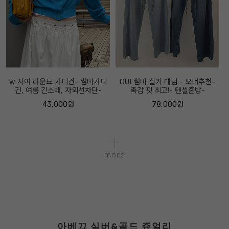
w 시어 라운드 가디건- 썸머가디
OUI 썸머 실키 데님 - 오너추천-
건, 여름 긴소매, 자외선차단-
촉감 핏 최고!- 텐셀혼방-
43,000원
78,000원
more
아베끄 실버&골드 쥬얼리