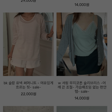
29,000원
14,000원
bk 슬랍 유넥 써머니트 - 여유있게
w 셔링 무지코튼 슬리브리스 -어
흐르는 핏- sale-
깨 끈 조절- 가슴배조임 없는 편안
템- sale-
22,000원
14,000원