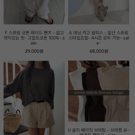
F 스프링 코튼 와이드 팬츠 - 얇고
A 데님 카고 원피스 - 밑단 스트링
엣지있는 핏- 고밀도코튼 100%- s
스타일조절- 4시즌 모두 가능- sal
ale-
e-
29,000원
68,000원
U 골지 베이직 브라탑 - 브라캡 유-