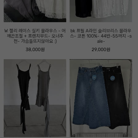
W 젤리 레이스 실키 블라우스 - 어
bk 프릴 A라인 슬리브리스 블라우
깨끈조절 + 프렌치무드- 오너추
스- 코튼 100%- 44반-55까지 -s
천- 가슴들뜨지않아요 :)
ale-
38,000원
29,000원