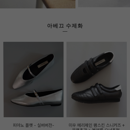
아베끄 수제화
미우 메리제인 램스킨 스니커즈 +
아메끄메이드 FF 메리제인 레더 스