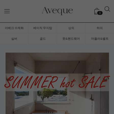
0
아베끄 수제화
베이직 무지탑
상의
하의
실버
골드
풋&핸드웨어
머플러&벨트