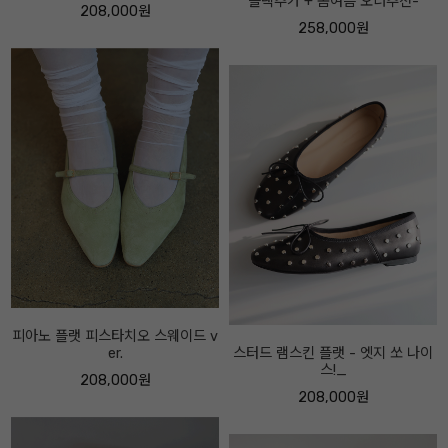
블랙추가 + 봄여름 오너추천-
니커즈 -오너추천- 시그니처디자
인-
258,000원
218,000원
스터드 램스킨 플랫 - 엣지 쏘 나이
스!_
뮤 블랙 레더 앵클 -굽7센티-
208,000원
328,000원