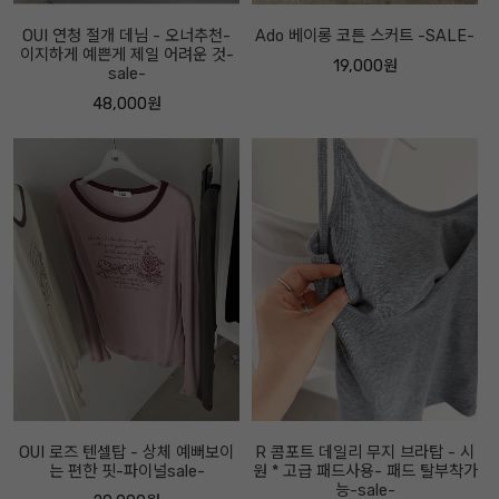
OUI 연청 절개 데님 - 오너추천-
Ado 베이롱 코튼 스커트 -SALE-
이지하게 예쁜게 제일 어려운 것-
19,000원
sale-
48,000원
OUI 로즈 텐셀탑 - 상체 예뻐보이
R 콤포트 데일리 무지 브라탑 - 시
는 편한 핏-파이널sale-
원 * 고급 패드사용- 패드 탈부착가
능-sale-