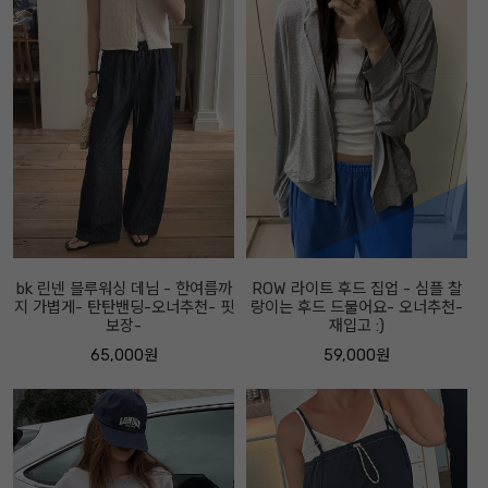
bk 린넨 블루워싱 데님 - 한여름까
ROW 라이트 후드 집업 - 심플 찰
지 가볍게- 탄탄밴딩-오너추천- 핏
랑이는 후드 드물어요- 오너추천-
보장-
재입고 :)
65,000원
59,000원