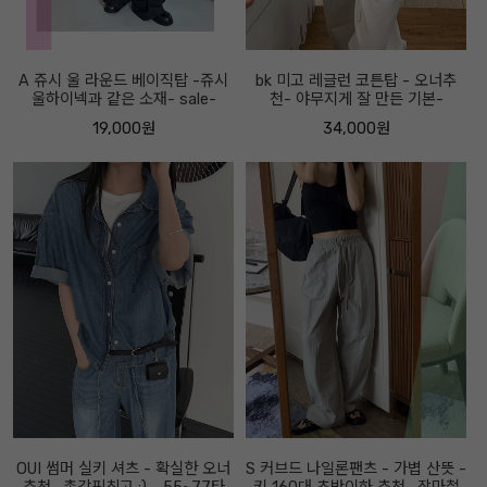
A 쥬시 울 라운드 베이직탑 -쥬시
bk 미고 레글런 코튼탑 - 오너추
울하이넥과 같은 소재- sale-
천- 야무지게 잘 만든 기본-
19,000원
34,000원
OUI 썸머 실키 셔츠 - 확실한 오너
S 커브드 나일론팬츠 - 가볍 산뜻 -