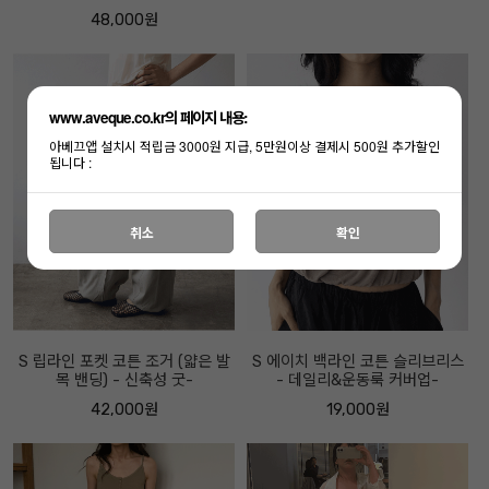
48,000원
www.aveque.co.kr의 페이지 내용:
아베끄앱 설치시 적립금 3000원 지급, 5만원이상 결제시 500원 추가할인
됩니다 :
취소
확인
S 립라인 포켓 코튼 조거 (얇은 발
S 에이치 백라인 코튼 슬리브리스
목 밴딩) - 신축성 굿-
- 데일리&운동룩 커버업-
42,000원
19,000원