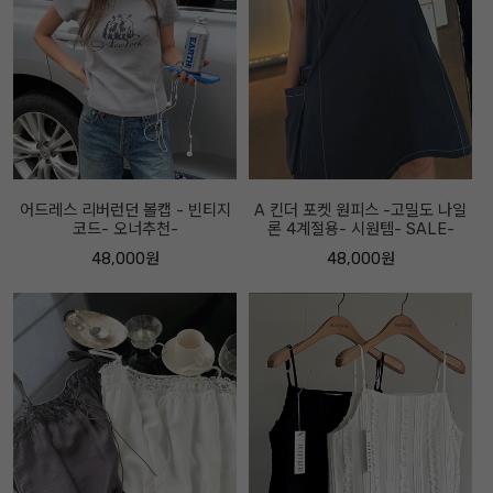
어드레스 리버런던 볼캡 - 빈티지
A 킨더 포켓 원피스 -고밀도 나일
코드- 오너추천-
론 4계절용- 시원템- SALE-
48,000원
48,000원