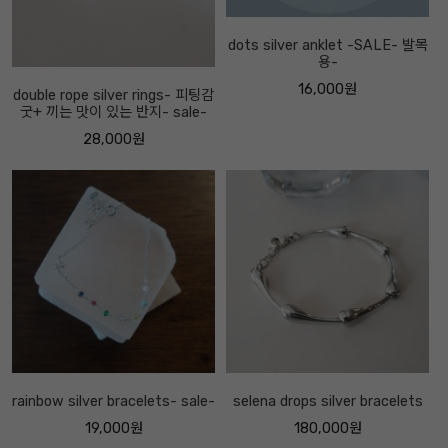
dots silver anklet -SALE- 발목
용-
16,000원
double rope silver rings- 피팅감
굿+ 끼는 맛이 있는 반지- sale-
28,000원
rainbow silver bracelets- sale-
selena drops silver bracelets
19,000원
180,000원