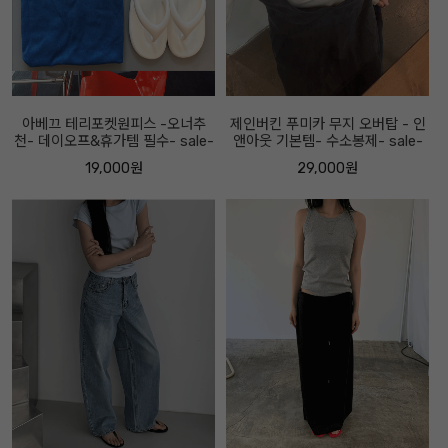
아베끄 테리포켓원피스 -오너추
제인버킨 푸미카 무지 오버탑 - 인
천- 데이오프&휴가템 필수- sale-
앤아웃 기본템- 수소봉제- sale-
19,000원
29,000원