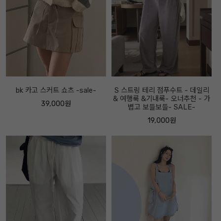
bk 카고 스커트 쇼츠 -sale-
S 스트링 테리 점푸수트 - 데일리
& 여행룩 &기내룩- 오너추천 - 가
39,000원
볍고 보들보들- SALE-
19,000원