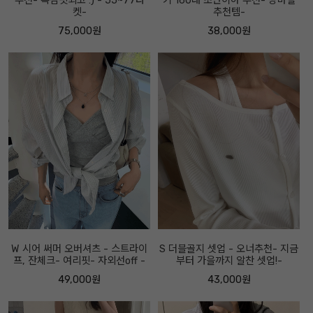
추천- 촉감핏최고 :) - 55~77타
키 160대 초반이하 추천- 장마철
켓-
추천템-
75,000원
38,000원
W 시어 써머 오버셔츠 - 스트라이
S 더블골지 셋업 - 오너추천- 지금
프, 잔체크- 여리핏- 자외선off -
부터 가을까지 알찬 셋업!-
49,000원
43,000원