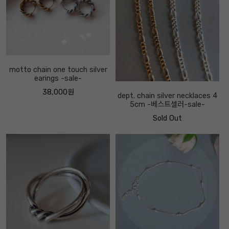
motto chain one touch silver
earings -sale-
38,000원
dept. chain silver necklaces 4
5cm -베스트셀러-sale-
Sold Out