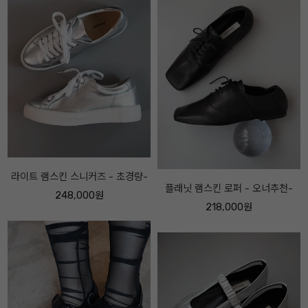
플래닛 램스킨 로퍼 - 오너추천-
투버클 레더 미드하이 부츠 - 오너
추천-
218,000원
298,000원