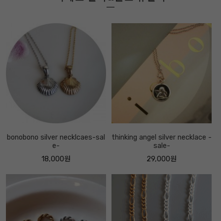
bonobono silver necklcaes-sal
thinking angel silver necklace -
e-
sale-
18,000원
29,000원