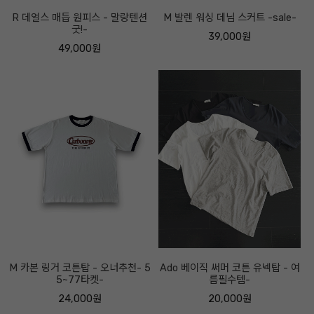
R 데얼스 매듭 원피스 - 말랑텐션
M 발렌 워싱 데님 스커트 -sale-
굿!-
39,000원
49,000원
M 카본 링거 코튼탑 - 오너추천- 5
Ado 베이직 써머 코튼 유넥탑 - 여
5~77타켓-
름필수템-
24,000원
20,000원