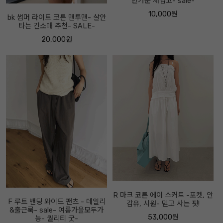
반가운 재입고- sale-
10,000원
bk 썸머 라이트 코튼 맨투맨- 살안
타는 긴소매 추천- SALE-
20,000원
R 마크 코튼 에이 스커트 -포켓, 안
F 루트 밴딩 와이드 팬츠 - 데일리
감유, 시원- 믿고 사는 핏!
&출근룩- sale- 여름가을모두가
53,000원
능- 퀄리티 굿-