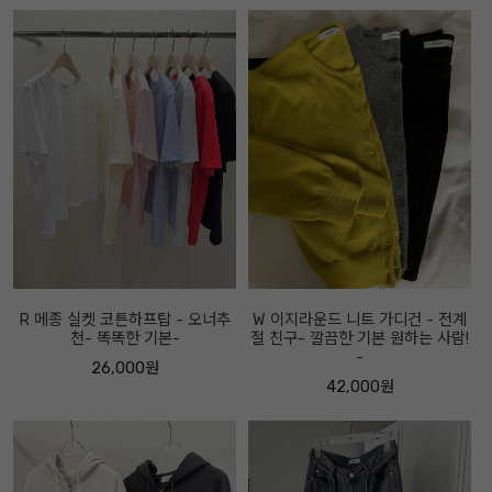
R 메종 실켓 코튼하프탑 - 오너추
W 이지라운드 니트 가디건 - 전계
천- 똑똑한 기본-
절 친구- 깔끔한 기본 원하는 사람!
-
26,000원
42,000원