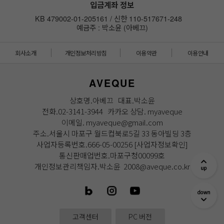
입금계좌 정보
KB 479002-01-205161 / 신한 110-517671-248
예금주 : 박소윤 (아베끄)
회사소개
개인정보처리방침
이용약관
이용안내
AVEQUE
상호명.아베끄 대표.박소윤
전화.02-3141-3944 카카오 상담. myaveque
이메일. myaveque@gmail.com
주소.서울시 마포구 월드컵북로5길 33 동아빌딩 3층
사업자등록번호.666-05-00256
[사업자정보확인]
통신판매업번호.마포구청00099호
개인정보관리책임자.박소윤 2008@aveque.co.kr
고객센터
PC 버전