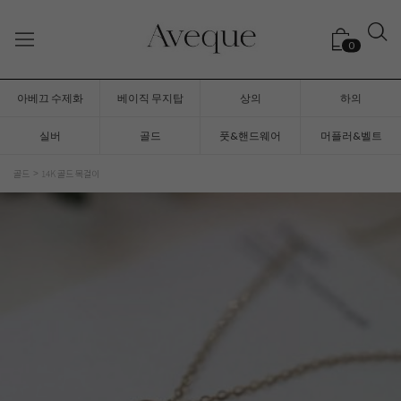
0
아베끄 수제화
베이직 무지탑
상의
하의
실버
골드
풋&핸드웨어
머플러&벨트
골드
14K 골드 목걸이