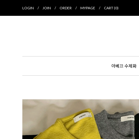
LOGIN
/
JOIN
/
ORDER
/
MYPAGE
/
CART (
0
)
아베끄 수제화