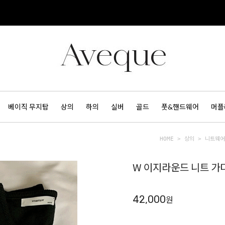
베이직 무지탑
상의
하의
실버
골드
풋&핸드웨어
머플
HOME
>
상의
>
니트웨
W 이지라운드 니트 가디
42,000
원