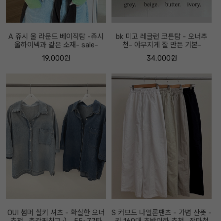
A 쥬시 울 라운드 베이직탑 -쥬시
bk 미고 레글런 코튼탑 - 오너추
울하이넥과 같은 소재- sale-
천- 야무지게 잘 만든 기본-
19,000원
34,000원
OUI 썸머 실키 셔츠 - 확실한 오너
S 커브드 나일론팬츠 - 가볍 산뜻 -