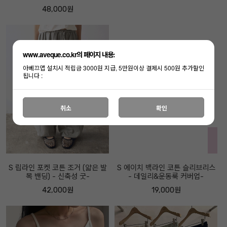
48,000원
www.aveque.co.kr의 페이지 내용:
아베끄앱 설치시 적립금 3000원 지급, 5만원이상 결제시 500원 추가할인
됩니다 :
취소
확인
S 립라인 포켓 코튼 조거 (얇은 발
S 에이치 백라인 코튼 슬리브리스
목 밴딩) - 신축성 굿-
- 데일리&운동룩 커버업-
42,000원
19,000원