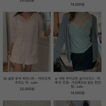
29,000원
14,000원
bk 슬랍 유넥 써머니트 - 여유있게
w 셔링 무지코튼 슬리브리스 -어
흐르는 핏- sale-
깨 끈 조절- 가슴배조임 없는 편안
템- sale-
22,000원
14,000원