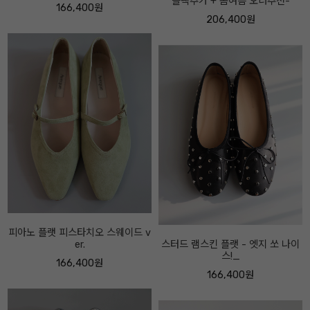
블랙추가 + 봄여름 오너추천-
니커즈 -오너추천- 시그니처디자
인-
206,400원
174,400원
스터드 램스킨 플랫 - 엣지 쏘 나이
스!_
뮤 블랙 레더 앵클 -굽7센티-
166,400원
262,400원