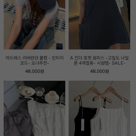
어드레스 리버런던 볼캡 - 빈티지
A 킨더 포켓 원피스 -고밀도 나일
코드- 오너추천-
론 4계절용- 시원템- SALE-
48,000원
48,000원