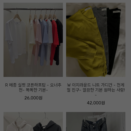
R 메종 실켓 코튼하프탑 - 오너추
W 이지라운드 니트 가디건 - 전계
천- 똑똑한 기본-
절 친구- 깔끔한 기본 원하는 사람!
-
26,000원
42,000원