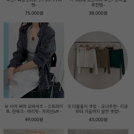
추천- 촉감핏최고 :) - 55~77타
키 160대 초반이하 추천- 장마철
켓-
추천템-
75,000원
38,000원
W 시어 써머 오버셔츠 - 스트라이
S 더블골지 셋업 - 오너추천- 지금
프, 잔체크- 여리핏- 자외선off -
부터 가을까지 알찬 셋업!-
49,000원
43,000원