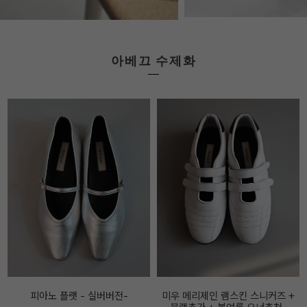
아베끄 수제화
미우 메리제인 램스킨 스니커즈 +
아메끄메이드 FF 메리제인 레더 스