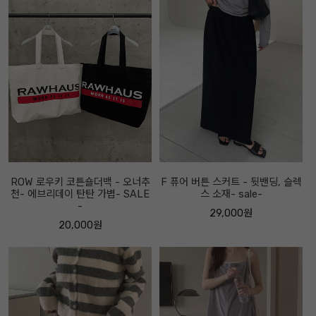
ROW 로우키 코튼숄더백 - 오너추
F 퓨어 버튼 스커트 - 뒷밴딩, 슬렉
천- 에브리데이 탄탄 가볍- SALE
스 소재- sale-
-
29,000원
20,000원