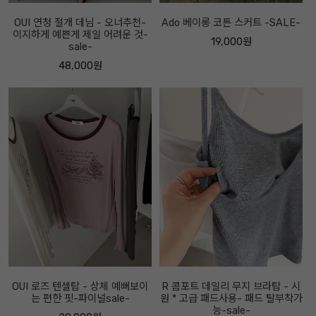
OUI 연청 절개 데님 - 오너추천-
Ado 베이롱 코튼 스커트 -SALE-
이지하게 예쁜게 제일 어려운 것-
19,000원
sale-
48,000원
OUI 로즈 텐셀탑 - 상체 예뻐보이
R 콤포트 데일리 무지 브라탑 - 시
는 편한 핏-파이널sale-
원 * 고급 패드사용- 패드 탈부착가
능-sale-