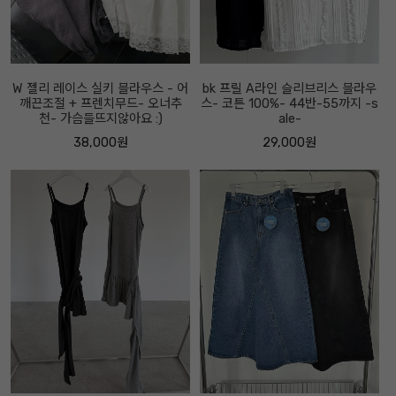
W 젤리 레이스 실키 블라우스 - 어
bk 프릴 A라인 슬리브리스 블라우
깨끈조절 + 프렌치무드- 오너추
스- 코튼 100%- 44반-55까지 -s
천- 가슴들뜨지않아요 :)
ale-
38,000원
29,000원