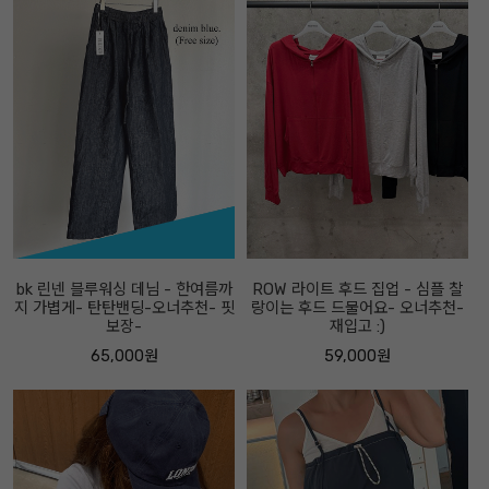
bk 린넨 블루워싱 데님 - 한여름까
ROW 라이트 후드 집업 - 심플 찰
지 가볍게- 탄탄밴딩-오너추천- 핏
랑이는 후드 드물어요- 오너추천-
보장-
재입고 :)
65,000원
59,000원