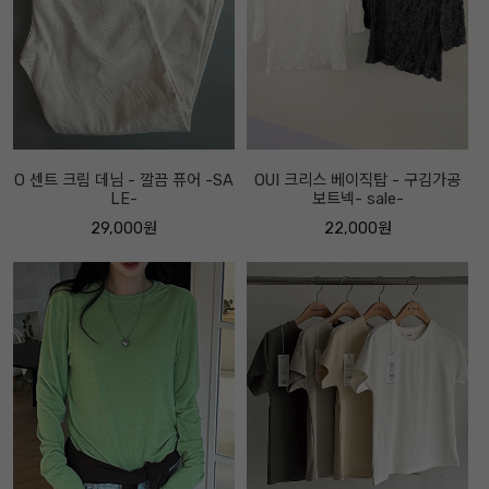
O 센트 크림 데님 - 깔끔 퓨어 -SA
OUI 크리스 베이직탑 - 구김가공
LE-
보트넥- sale-
29,000원
22,000원