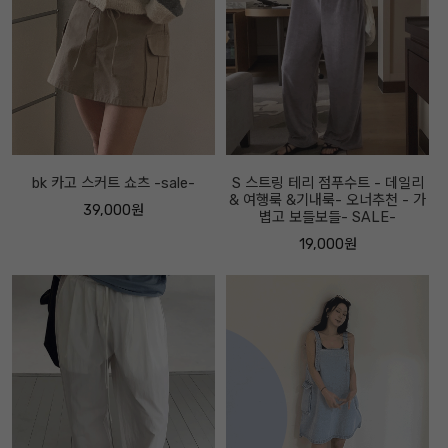
bk 카고 스커트 쇼츠 -sale-
S 스트링 테리 점푸수트 - 데일리
& 여행룩 &기내룩- 오너추천 - 가
39,000원
볍고 보들보들- SALE-
19,000원