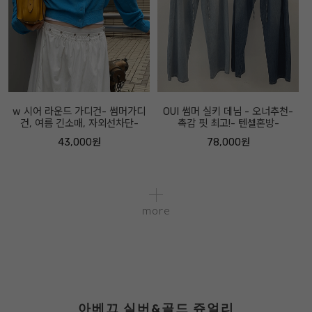
w 시어 라운드 가디건- 썸머가디
OUI 썸머 실키 데님 - 오너추천-
건, 여름 긴소매, 자외선차단-
촉감 핏 최고!- 텐셀혼방-
43,000원
78,000원
more
아베끄 실버&골드 쥬얼리