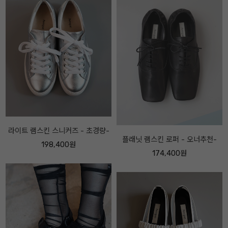
플래닛 램스킨 로퍼 - 오너추천-
투버클 레더 미드하이 부츠 - 오너
추천-
174,400원
238,400원