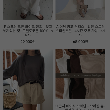
F 스프링 코튼 와이드 팬츠 - 얇고
A 데님 카고 원피스 - 밑단 스트링
엣지있는 핏- 고밀도코튼 100%- s
스타일조절- 4시즌 모두 가능- sal
ale-
e-
29,000원
68,000원
U 골지 베이직 브라탑 - 브라캡 유-