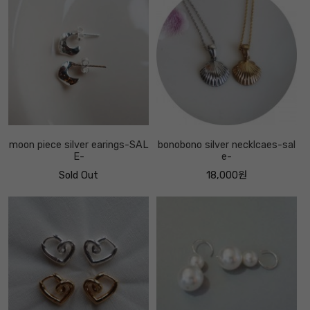
moon piece silver earings-SAL
bonobono silver necklcaes-sal
E-
e-
Sold Out
18,000원