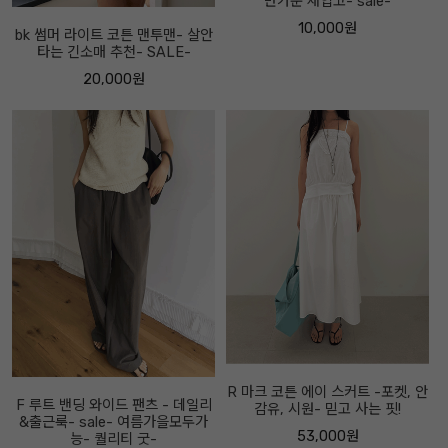
반가운 재입고- sale-
10,000원
bk 썸머 라이트 코튼 맨투맨- 살안
타는 긴소매 추천- SALE-
20,000원
R 마크 코튼 에이 스커트 -포켓, 안
F 루트 밴딩 와이드 팬츠 - 데일리
감유, 시원- 믿고 사는 핏!
&출근룩- sale- 여름가을모두가
53,000원
능- 퀄리티 굿-