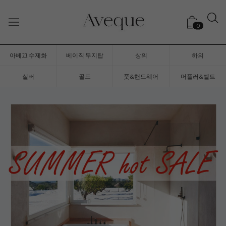
0
아베끄 수제화
베이직 무지탑
상의
하의
실버
골드
풋&핸드웨어
머플러&벨트