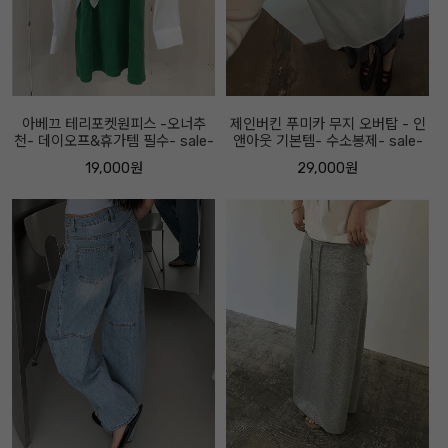
아베끄 테리포켓원피스 -오너추
제인버킨 푸미카 무지 오버탑 - 인
천- 데이오프&휴가템 필수- sale-
앤아웃 기본템- 수소봉제- sale-
19,000원
29,000원