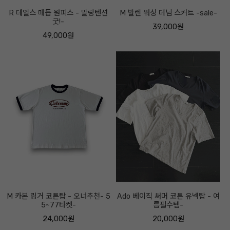
R 데얼스 매듭 원피스 - 말랑텐션
M 발렌 워싱 데님 스커트 -sale-
굿!-
39,000원
49,000원
M 카본 링거 코튼탑 - 오너추천- 5
Ado 베이직 써머 코튼 유넥탑 - 여
5~77타켓-
름필수템-
24,000원
20,000원