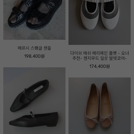
다이브 메쉬 메리제인 플랫 - 오너
추천- 젠지무드 일상 발렛코어-
포지 이탈리안 레더 부츠 - 롱부터
앵클까지 - 오너추천- 굽 4센티
174,400원
310,400원