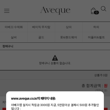
0
아베끄 수제화
베이직 무지탑
상의
하의
실버
골드
풋&핸드웨어
머플러&벨트
장바구니
장바구니 상품이 없습니다.
상품가 0원
총 합계금액 :
원
(적립금 원)
www.aveque.co.kr의 페이지 내용:
지역별 배송정책에 따라 배송비가 변동될 수 있습니다.
아베끄앱 설치시 적립금 3000원 지급, 5만원이상 결제시 500원 추가할인
됩니다 :