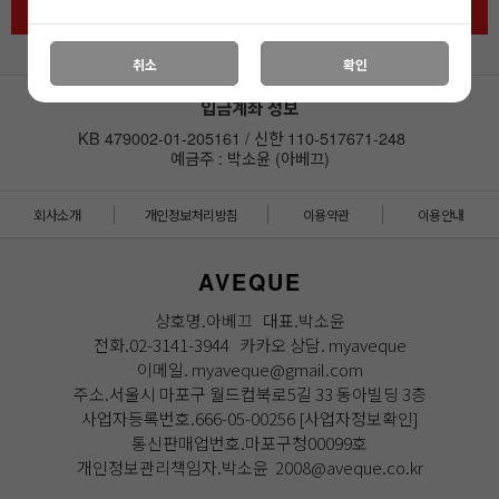
주문하기
취소
확인
입금계좌 정보
KB 479002-01-205161 / 신한 110-517671-248
예금주 : 박소윤 (아베끄)
회사소개
개인정보처리방침
이용약관
이용안내
AVEQUE
상호명.아베끄 대표.박소윤
전화.02-3141-3944 카카오 상담. myaveque
이메일. myaveque@gmail.com
주소.서울시 마포구 월드컵북로5길 33 동아빌딩 3층
사업자등록번호.666-05-00256
[사업자정보확인]
통신판매업번호.마포구청00099호
개인정보관리책임자.박소윤 2008@aveque.co.kr